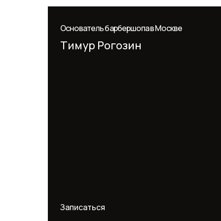
Основатель барбершопа в Москве
Тимур Рогозин
Записаться