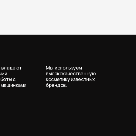
 владеют
Мы используем
ыми
высококачественную
аботы с
косметику известных
 машинками.
брендов.