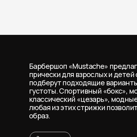
Барбершоп «Mustache» предлаг
прически для взрослых и детей 
подберут подходящие варианты
густоты. Спортивный «бокс», 
классический «цезарь», модные
любая из этих стрижки позволи
образ.