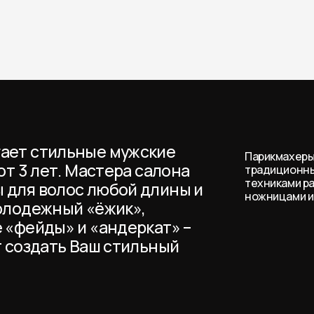
ает стильные мужские
Парикмахеры
от 3 лет. Мастера салона
традиционн
техниками р
 для волос любой длины и
ножницами и
молодежный «ёжик»,
 «фейды» и «андеркат» –
т создать Ваш стильный