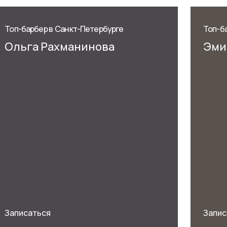
Топ-барбер в Санкт-Петербурге
Топ-б
Ольга Рахманинова
Эми
Записаться
Запис